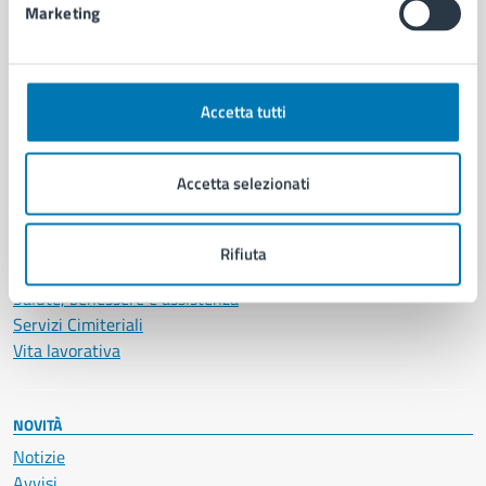
Marketing
CATEGORIE DI SERVIZIO
Ambiente
Accetta tutti
Anagrafe e stato civile
Autorizzazioni
Cultura e tempo libero
Accetta selezionati
Documenti e certificati
Educazione e formazione
Giustizia e sicurezza pubblica
Rifiuta
Imprese e commercio
Salute, benessere e assistenza
Servizi Cimiteriali
Vita lavorativa
NOVITÀ
Notizie
Avvisi