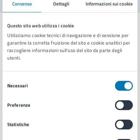
Consenso
Dettagli
Informazioni sui cookie
Questo sito web utilizza i cookie
Utilizziamo cookie tecnici di navigazione e di sessione per
garantire la corretta fruizione del sito e cookie analitici per
Comune di Napoli
raccogliere informazioni sull'uso del sito da parte degli
utenti.
AMMINISTRAZIONE
Aree amministrative
Selezione
Organi di governo
Necessari
del
Municipalità
consenso
Uffici
Preferenze
Enti e fondazioni
Politici
Personale amministrativo
Statistiche
Documenti e dati
Intranet, posta aziendale e protocollo