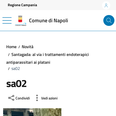
Vai ai contenuti
Vai al footer
Regione Campania
Comune di Napoli
Home
Novità
Santagada: al via i trattamenti endoterapici
antiparassitari ai platani
sa02
sa02
Condividi
Vedi azioni