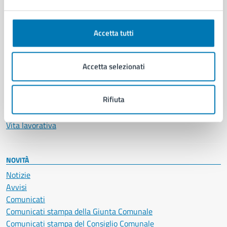
Ambiente
Anagrafe e stato civile
Autorizzazioni
Accetta tutti
Cultura e tempo libero
Documenti e certificati
Educazione e formazione
Accetta selezionati
Giustizia e sicurezza pubblica
Imprese e commercio
Rifiuta
Salute, benessere e assistenza
Servizi Cimiteriali
Vita lavorativa
NOVITÀ
Notizie
Avvisi
Comunicati
Comunicati stampa della Giunta Comunale
Comunicati stampa del Consiglio Comunale