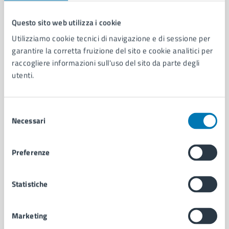
Questo sito web utilizza i cookie
Comune di Napoli
Utilizziamo cookie tecnici di navigazione e di sessione per
garantire la corretta fruizione del sito e cookie analitici per
raccogliere informazioni sull'uso del sito da parte degli
AMMINISTRAZIONE
utenti.
Aree amministrative
Organi di governo
Municipalità
Selezione
Necessari
Uffici
del
Enti e fondazioni
consenso
Politici
Preferenze
Personale amministrativo
Documenti e dati
Intranet, posta aziendale e protocollo
Statistiche
Marketing
CATEGORIE DI SERVIZIO