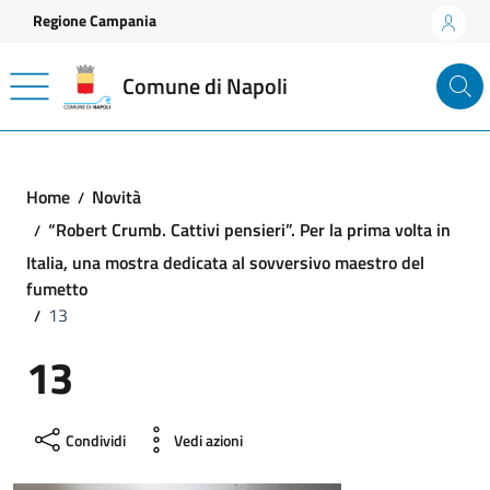
Vai ai contenuti
Vai al footer
Regione Campania
Comune di Napoli
Home
Novità
“Robert Crumb. Cattivi pensieri”. Per la prima volta in
Italia, una mostra dedicata al sovversivo maestro del
fumetto
13
13
Condividi
Vedi azioni