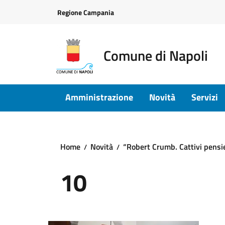
Vai ai contenuti
Vai al footer
Regione Campania
Comune di Napoli
Amministrazione
Novità
Servizi
Home
Novità
“Robert Crumb. Cattivi pensie
10