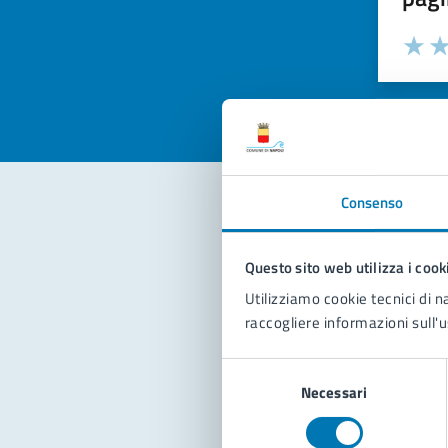
Valuta la
Selezi
Valuta 
Val
Consenso
Con
Questo sito web utilizza i cook
Utilizziamo cookie tecnici di n
raccogliere informazioni sull'u
Selezione
Necessari
del
consenso
Pro