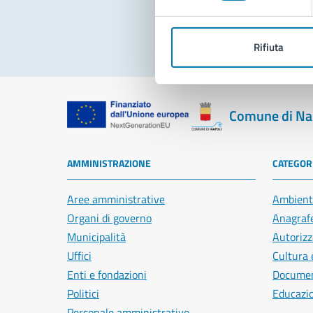
Rifiuta
Comune di Na
AMMINISTRAZIONE
CATEGORI
Aree amministrative
Ambient
Organi di governo
Anagrafe
Municipalità
Autorizz
Uffici
Cultura 
Enti e fondazioni
Document
Politici
Educazi
Personale amministrativo