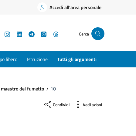
Accedi all'area personale
YouTube
Instagram
LinkedIn
Telegram
WhatsApp
Threads
Cerca
o libero
Istruzione
Tutti gli argomenti
vo maestro del fumetto
10
Condividi
Vedi azioni