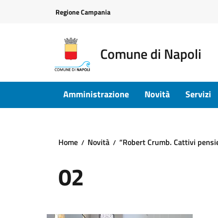
Vai ai contenuti
Vai al footer
Regione Campania
Comune di Napoli
Amministrazione
Novità
Servizi
Home
Novità
“Robert Crumb. Cattivi pensie
02