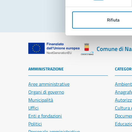
Rifiuta
Comune di Na
AMMINISTRAZIONE
CATEGORI
Aree amministrative
Ambient
Organi di governo
Anagrafe
Municipalità
Autorizz
Uffici
Cultura 
Enti e fondazioni
Document
Politici
Educazi
Personale amministrativo