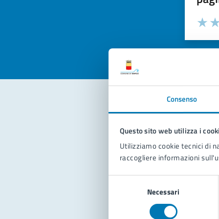
Valuta la
Selezi
Valuta 
Val
Consenso
Con
Questo sito web utilizza i cook
Utilizziamo cookie tecnici di n
raccogliere informazioni sull'u
Selezione
Necessari
del
consenso
Pro