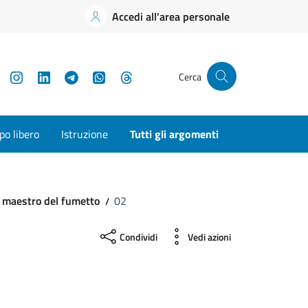
Accedi all'area personale
YouTube
Instagram
LinkedIn
Telegram
WhatsApp
Threads
Cerca
o libero
Istruzione
Tutti gli argomenti
vo maestro del fumetto
02
Condividi
Vedi azioni