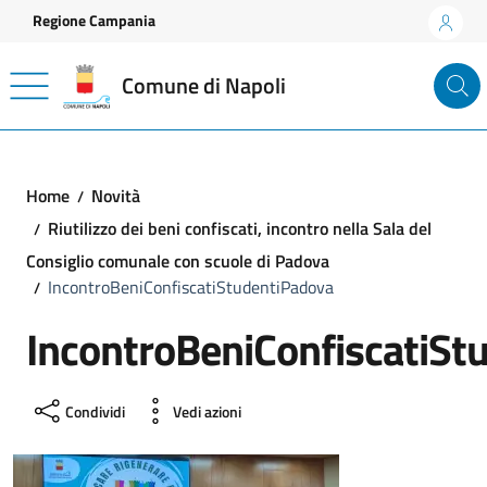
Vai ai contenuti
Vai al footer
Regione Campania
Comune di Napoli
Home
Novità
Riutilizzo dei beni confiscati, incontro nella Sala del
Consiglio comunale con scuole di Padova
IncontroBeniConfiscatiStudentiPadova
IncontroBeniConfiscatiSt
Condividi
Vedi azioni