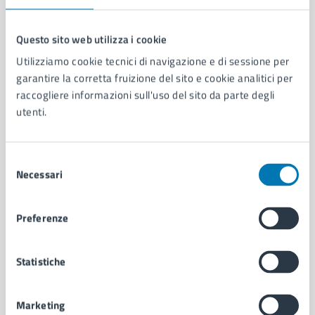
Questo sito web utilizza i cookie
Utilizziamo cookie tecnici di navigazione e di sessione per
Comune di Napoli
garantire la corretta fruizione del sito e cookie analitici per
raccogliere informazioni sull'uso del sito da parte degli
utenti.
AMMINISTRAZIONE
Aree amministrative
Organi di governo
Selezione
Municipalità
Necessari
del
Uffici
consenso
Enti e fondazioni
Politici
Preferenze
Personale amministrativo
Documenti e dati
Statistiche
Intranet, posta aziendale e protocollo
Marketing