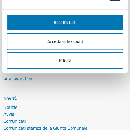
CATEGORIE DI SERVIZIO
Ambiente
Anagrafe e stato civile
Accetta tutti
Autorizzazioni
Cultura e tempo libero
Documenti e certificati
Accetta selezionati
Educazione e formazione
Giustizia e sicurezza pubblica
Imprese e commercio
Rifiuta
Salute, benessere e assistenza
Servizi Cimiteriali
Vita lavorativa
NOVITÀ
Notizie
Avvisi
Comunicati
Comunicati stampa della Giunta Comunale