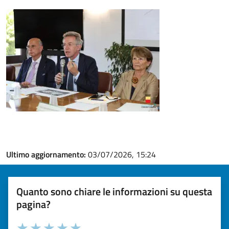
Ultimo aggiornamento:
03/07/2026, 15:24
Quanto sono chiare le informazioni su questa
pagina?
Valuta la chiarezza delle informazioni (da 1 a 5 stelle)
Seleziona il numero di stelle per valutare la chiarezza delle i