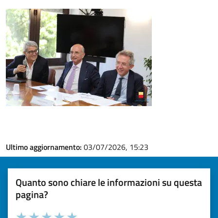
Ultimo aggiornamento:
03/07/2026, 15:23
Quanto sono chiare le informazioni su questa
pagina?
Valuta la chiarezza delle informazioni (da 1 a 5 stelle)
Seleziona il numero di stelle per valutare la chiarezza delle i