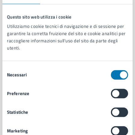
Questo sito web utilizza i cookie
Utilizziamo cookie tecnici di navigazione e di sessione per
Comune di Napoli
garantire la corretta fruizione del sito e cookie analitici per
raccogliere informazioni sull'uso del sito da parte degli
utenti.
AMMINISTRAZIONE
Aree amministrative
Organi di governo
Selezione
Municipalità
Necessari
del
Uffici
consenso
Enti e fondazioni
Politici
Preferenze
Personale amministrativo
Documenti e dati
Statistiche
Intranet, posta aziendale e protocollo
Marketing