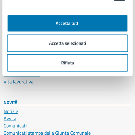
CATEGORIE DI SERVIZIO
Ambiente
Anagrafe e stato civile
Accetta tutti
Autorizzazioni
Cultura e tempo libero
Documenti e certificati
Accetta selezionati
Educazione e formazione
Giustizia e sicurezza pubblica
Imprese e commercio
Rifiuta
Salute, benessere e assistenza
Servizi Cimiteriali
Vita lavorativa
NOVITÀ
Notizie
Avvisi
Comunicati
Comunicati stampa della Giunta Comunale