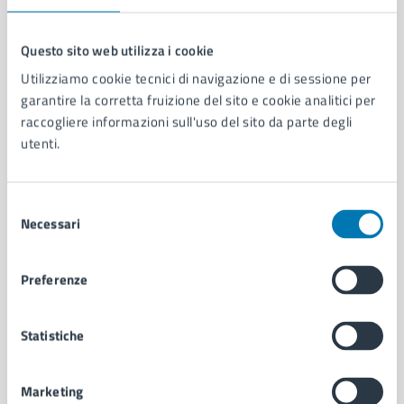
Questo sito web utilizza i cookie
Utilizziamo cookie tecnici di navigazione e di sessione per
Comune di Napoli
garantire la corretta fruizione del sito e cookie analitici per
raccogliere informazioni sull'uso del sito da parte degli
utenti.
AMMINISTRAZIONE
Aree amministrative
Organi di governo
Selezione
Municipalità
Necessari
del
Uffici
consenso
Enti e fondazioni
Politici
Preferenze
Personale amministrativo
Documenti e dati
Statistiche
Intranet, posta aziendale e protocollo
Marketing