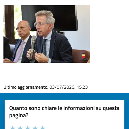
Ultimo aggiornamento:
03/07/2026, 15:23
Quanto sono chiare le informazioni su questa
pagina?
Valuta la chiarezza delle informazioni (da 1 a 5 stelle)
Seleziona il numero di stelle per valutare la chiarezza delle i