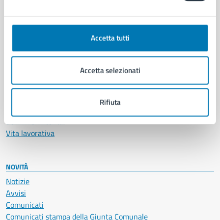
CATEGORIE DI SERVIZIO
Ambiente
Anagrafe e stato civile
Accetta tutti
Autorizzazioni
Cultura e tempo libero
Documenti e certificati
Accetta selezionati
Educazione e formazione
Giustizia e sicurezza pubblica
Imprese e commercio
Rifiuta
Salute, benessere e assistenza
Servizi Cimiteriali
Vita lavorativa
NOVITÀ
Notizie
Avvisi
Comunicati
Comunicati stampa della Giunta Comunale