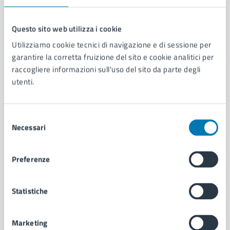
Questo sito web utilizza i cookie
Utilizziamo cookie tecnici di navigazione e di sessione per
Comune di Napoli
garantire la corretta fruizione del sito e cookie analitici per
raccogliere informazioni sull'uso del sito da parte degli
utenti.
AMMINISTRAZIONE
Aree amministrative
Organi di governo
Selezione
Municipalità
Necessari
del
Uffici
consenso
Enti e fondazioni
Politici
Preferenze
Personale amministrativo
Documenti e dati
Statistiche
Intranet, posta aziendale e protocollo
Marketing