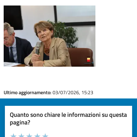
Ultimo aggiornamento:
03/07/2026, 15:23
Quanto sono chiare le informazioni su questa
pagina?
Valuta la chiarezza delle informazioni (da 1 a 5 stelle)
Seleziona il numero di stelle per valutare la chiarezza delle i