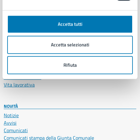
CATEGORIE DI SERVIZIO
Ambiente
Anagrafe e stato civile
Accetta tutti
Autorizzazioni
Cultura e tempo libero
Documenti e certificati
Accetta selezionati
Educazione e formazione
Giustizia e sicurezza pubblica
Imprese e commercio
Rifiuta
Salute, benessere e assistenza
Servizi Cimiteriali
Vita lavorativa
NOVITÀ
Notizie
Avvisi
Comunicati
Comunicati stampa della Giunta Comunale