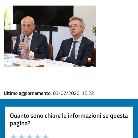
Ultimo aggiornamento:
03/07/2026, 15:22
Quanto sono chiare le informazioni su questa
pagina?
Valuta la chiarezza delle informazioni (da 1 a 5 stelle)
Seleziona il numero di stelle per valutare la chiarezza delle i