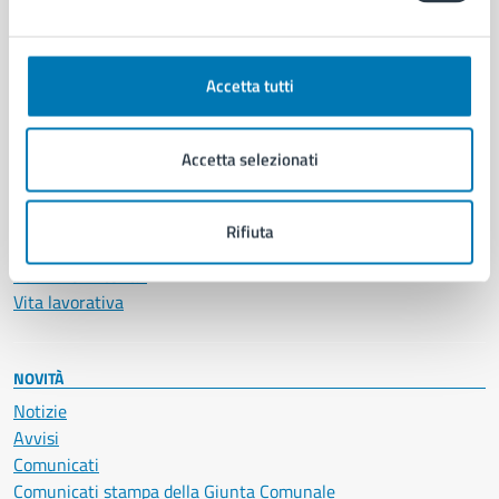
CATEGORIE DI SERVIZIO
Ambiente
Anagrafe e stato civile
Accetta tutti
Autorizzazioni
Cultura e tempo libero
Documenti e certificati
Accetta selezionati
Educazione e formazione
Giustizia e sicurezza pubblica
Imprese e commercio
Rifiuta
Salute, benessere e assistenza
Servizi Cimiteriali
Vita lavorativa
NOVITÀ
Notizie
Avvisi
Comunicati
Comunicati stampa della Giunta Comunale