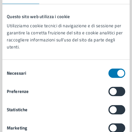
Questo sito web utilizza i cookie
Utilizziamo cookie tecnici di navigazione e di sessione per
Comune di Napoli
garantire la corretta fruizione del sito e cookie analitici per
raccogliere informazioni sull'uso del sito da parte degli
utenti.
AMMINISTRAZIONE
Aree amministrative
Organi di governo
Selezione
Municipalità
Necessari
del
Uffici
consenso
Enti e fondazioni
Politici
Preferenze
Personale amministrativo
Documenti e dati
Statistiche
Intranet, posta aziendale e protocollo
Marketing