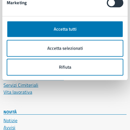
Marketing
CATEGORIE DI SERVIZIO
Ambiente
Accetta tutti
Anagrafe e stato civile
Autorizzazioni
Cultura e tempo libero
Accetta selezionati
Documenti e certificati
Educazione e formazione
Giustizia e sicurezza pubblica
Rifiuta
Imprese e commercio
Salute, benessere e assistenza
Servizi Cimiteriali
Vita lavorativa
NOVITÀ
Notizie
Avvisi