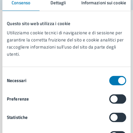
Consenso
Dettagli
Informazioni sui cookie
Questo sito web utilizza i cookie
Utilizziamo cookie tecnici di navigazione e di sessione per
garantire la corretta fruizione del sito e cookie analitici per
Comune di Napoli
raccogliere informazioni sull'uso del sito da parte degli
utenti.
AMMINISTRAZIONE
Aree amministrative
Selezione
Organi di governo
Necessari
del
Municipalità
consenso
Uffici
Enti e fondazioni
Preferenze
Politici
Personale amministrativo
Statistiche
Documenti e dati
Intranet, posta aziendale e protocollo