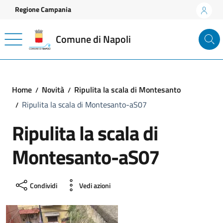
Vai ai contenuti
Vai al footer
Regione Campania
Comune di Napoli
Home
Novità
Ripulita la scala di Montesanto
Ripulita la scala di Montesanto-aS07
Ripulita la scala di
Montesanto-aS07
Condividi
Vedi azioni