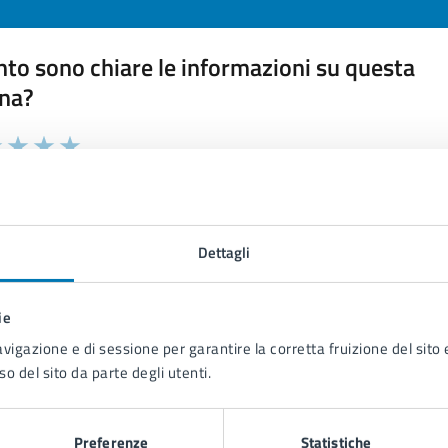
to sono chiare le informazioni su questa
na?
 chiarezza delle informazioni (da 1 a 5 stelle)
ona il numero di stelle per valutare la chiarezza delle inform
1 stelle su 5
uta 2 stelle su 5
Valuta 3 stelle su 5
Valuta 4 stelle su 5
Valuta 5 stelle su 5
Dettagli
ie
tatta il comune
avigazione e di sessione per garantire la corretta fruizione del sito e
so del sito da parte degli utenti.
Leggi le domande frequenti
Richiedi assistenza
Preferenze
Statistiche