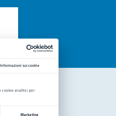
azioni
Informazioni sui cookie
 cookie analitici per
Marketing