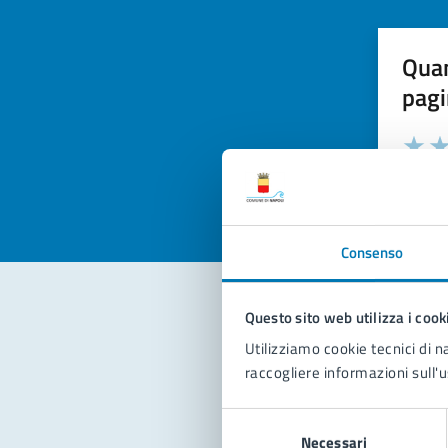
Quan
pagi
Valuta la
Selezi
Valuta 
Val
Consenso
Questo sito web utilizza i cook
Con
Utilizziamo cookie tecnici di n
raccogliere informazioni sull'u
Selezione
Necessari
del