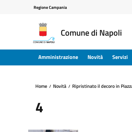
Vai ai contenuti
Vai al footer
Regione Campania
Comune di Napoli
Amministrazione
Novità
Servizi
Home
Novità
Ripristinato il decoro in Piaz
4