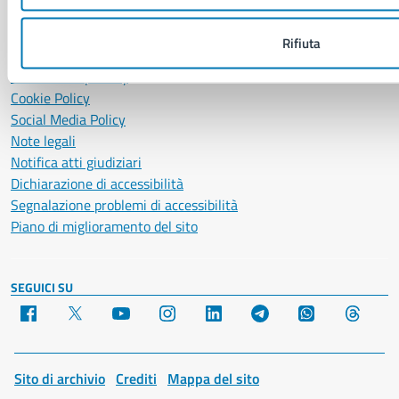
Segnalazione disservizio
Richiesta assistenza
Rifiuta
Amministrazione trasparente
Informativa privacy
Cookie Policy
Social Media Policy
Note legali
Notifica atti giudiziari
Dichiarazione di accessibilità
Segnalazione problemi di accessibilità
Piano di miglioramento del sito
SEGUICI SU
Facebook
X
YouTube
Instagram
LinkedIn
Telegram
WhatsApp
Threa
Sito di archivio
Crediti
Mappa del sito