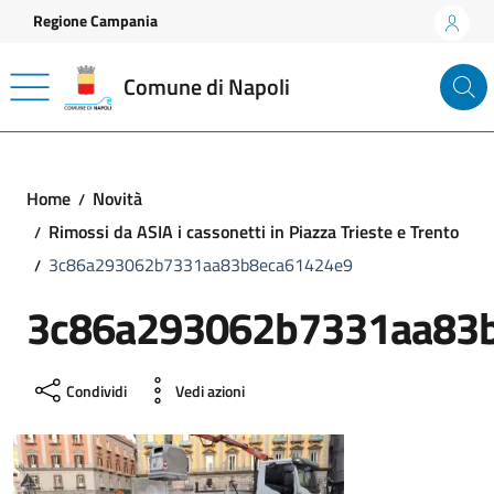
Vai ai contenuti
Vai al footer
Regione Campania
Comune di Napoli
Home
Novità
Rimossi da ASIA i cassonetti in Piazza Trieste e Trento
3c86a293062b7331aa83b8eca61424e9
3c86a293062b7331aa83
Condividi
Vedi azioni