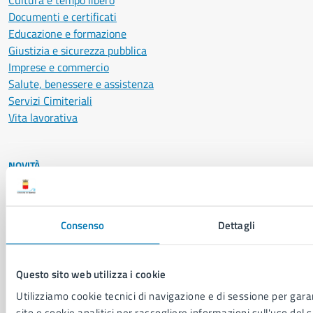
Cultura e tempo libero
Documenti e certificati
Educazione e formazione
Giustizia e sicurezza pubblica
Imprese e commercio
Salute, benessere e assistenza
Servizi Cimiteriali
Vita lavorativa
NOVITÀ
Notizie
Avvisi
Comunicati
Consenso
Dettagli
Comunicati stampa della Giunta Comunale
Comunicati stampa del Consiglio Comunale
Questo sito web utilizza i cookie
Utilizziamo cookie tecnici di navigazione e di sessione per garan
VIVERE IL COMUNE
sito e cookie analitici per raccogliere informazioni sull'uso del s