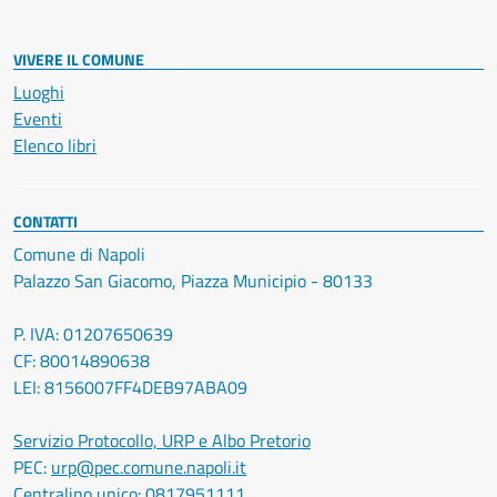
VIVERE IL COMUNE
Luoghi
Eventi
Elenco libri
CONTATTI
Comune di Napoli
Palazzo San Giacomo, Piazza Municipio - 80133
P. IVA: 01207650639
CF: 80014890638
LEI: 8156007FF4DEB97ABA09
Servizio Protocollo, URP e Albo Pretorio
PEC:
urp@pec.comune.napoli.it
Centralino unico:
0817951111