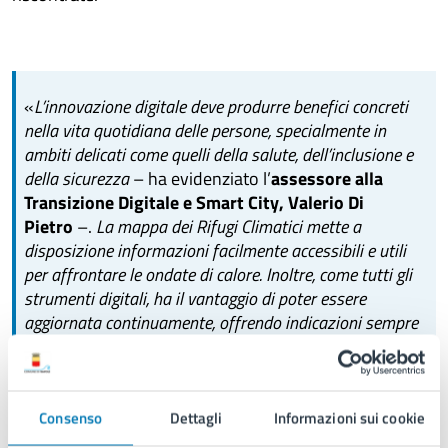
«
L’innovazione digitale deve produrre benefici concreti
nella vita quotidiana delle persone, specialmente in
ambiti delicati come quelli della salute, dell’inclusione e
della sicurezza
– ha evidenziato l’
assessore alla
Transizione Digitale e Smart City, Valerio Di
Pietro
–.
La mappa dei Rifugi Climatici mette a
disposizione informazioni facilmente accessibili e utili
per affrontare le ondate di calore. Inoltre, come tutti gli
strumenti digitali, ha il vantaggio di poter essere
aggiornata continuamente, offrendo indicazioni sempre
tempestive. In questa fase successiva del processo sarà
importante il contributo dei cittadini stessi, le cui
indicazioni ci consentiranno di migliorare il servizio.
Siamo aperti a contributi, segnalazioni e proposte che
Consenso
Dettagli
Informazioni sui cookie
consentano di migliorare e affinare lo strumento
».