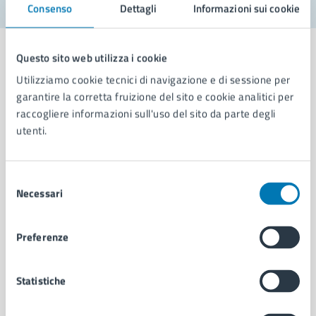
Consenso
Dettagli
Informazioni sui cookie
Questo sito web utilizza i cookie
Utilizziamo cookie tecnici di navigazione e di sessione per
garantire la corretta fruizione del sito e cookie analitici per
Comune di Napoli
raccogliere informazioni sull'uso del sito da parte degli
utenti.
AMMINISTRAZIONE
Aree amministrative
Selezione
Organi di governo
Necessari
del
Municipalità
consenso
Uffici
Preferenze
Enti e fondazioni
Politici
Personale amministrativo
Statistiche
Documenti e dati
Intranet, posta aziendale e protocollo