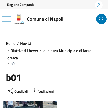
Vai ai contenuti
Vai al footer
Regione Campania
Comune di Napoli
Home
Novità
Riattivati i beverini di piazza Municipio e di largo
Torraca
b01
b01
Condividi
Vedi azioni