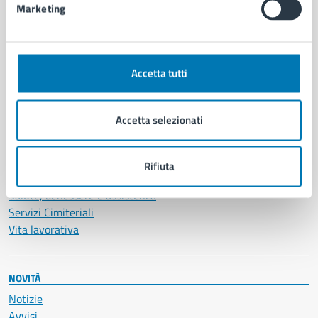
Marketing
CATEGORIE DI SERVIZIO
Ambiente
Accetta tutti
Anagrafe e stato civile
Autorizzazioni
Cultura e tempo libero
Accetta selezionati
Documenti e certificati
Educazione e formazione
Giustizia e sicurezza pubblica
Rifiuta
Imprese e commercio
Salute, benessere e assistenza
Servizi Cimiteriali
Vita lavorativa
NOVITÀ
Notizie
Avvisi