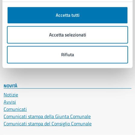
Anagrafe e stato civile
Autorizzazioni
Cultura e tempo libero
Accetta tutti
Documenti e certificati
Educazione e formazione
Accetta selezionati
Giustizia e sicurezza pubblica
Imprese e commercio
Salute, benessere e assistenza
Rifiuta
Servizi Cimiteriali
Vita lavorativa
NOVITÀ
Notizie
Avvisi
Comunicati
Comunicati stampa della Giunta Comunale
Comunicati stampa del Consiglio Comunale