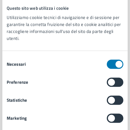
Questo sito web utilizza i cookie
Comune di Napoli
Utilizziamo cookie tecnici di navigazione e di sessione per
garantire la corretta fruizione del sito e cookie analitici per
AMMINISTRAZIONE
raccogliere informazioni sull'uso del sito da parte degli
utenti.
Aree amministrative
Organi di governo
Municipalità
Selezione
Uffici
Necessari
del
Enti e fondazioni
consenso
Politici
Personale amministrativo
Preferenze
Documenti e dati
Intranet, posta aziendale e protocollo
Statistiche
CATEGORIE DI SERVIZIO
Marketing
Ambiente