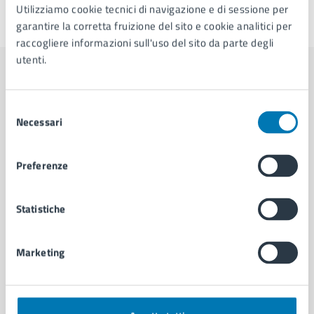
Utilizziamo cookie tecnici di navigazione e di sessione per
Ultimo aggiornamento:
22/03/2026, 12:39
garantire la corretta fruizione del sito e cookie analitici per
raccogliere informazioni sull'uso del sito da parte degli
utenti.
Contenuti correlati
Selezione
Necessari
del
Documenti
consenso
Preferenze
Ordinanza Dirigenziale n. 514 del 01/04/2026
Statistiche
Marketing