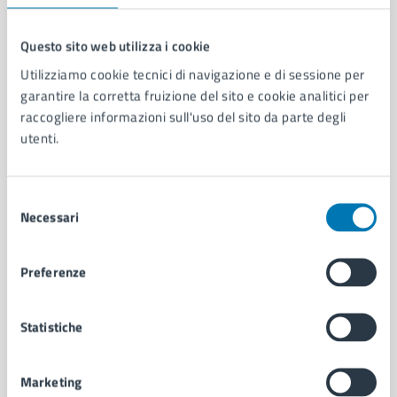
Questo sito web utilizza i cookie
Utilizziamo cookie tecnici di navigazione e di sessione per
Comune di Napoli
garantire la corretta fruizione del sito e cookie analitici per
raccogliere informazioni sull'uso del sito da parte degli
AMMINISTRAZIONE
utenti.
Aree amministrative
Organi di governo
Selezione
Municipalità
Necessari
del
Uffici
consenso
Enti e fondazioni
Politici
Preferenze
Personale amministrativo
Documenti e dati
Statistiche
Intranet, posta aziendale e protocollo
Marketing
CATEGORIE DI SERVIZIO