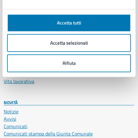
Ambiente
Anagrafe e stato civile
Autorizzazioni
Accetta tutti
Cultura e tempo libero
Documenti e certificati
Accetta selezionati
Educazione e formazione
Giustizia e sicurezza pubblica
Imprese e commercio
Rifiuta
Salute, benessere e assistenza
Servizi Cimiteriali
Vita lavorativa
NOVITÀ
Notizie
Avvisi
Comunicati
Comunicati stampa della Giunta Comunale