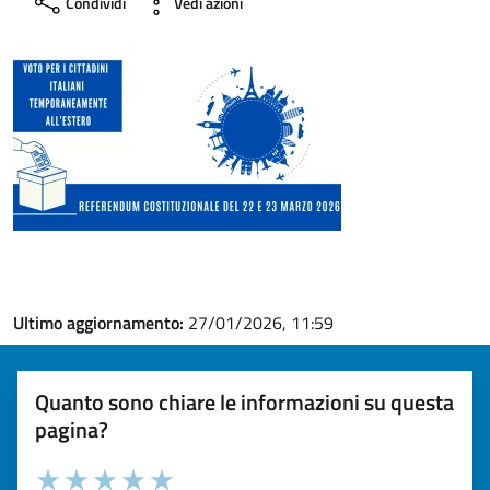
Condividi
Vedi azioni
Ultimo aggiornamento:
27/01/2026, 11:59
Quanto sono chiare le informazioni su questa
pagina?
Valuta la chiarezza delle informazioni (da 1 a 5 stelle)
Seleziona il numero di stelle per valutare la chiarezza delle i