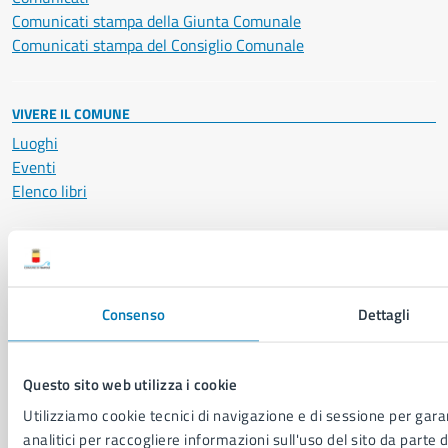
Comunicati stampa della Giunta Comunale
Comunicati stampa del Consiglio Comunale
VIVERE IL COMUNE
Luoghi
Eventi
Elenco libri
CONTATTI
Comune di Napoli
Palazzo San Giacomo, Piazza Municipio - 80133
Consenso
Dettagli
P. IVA: 01207650639
Questo sito web utilizza i cookie
CF: 80014890638
LEI: 8156007FF4DEB97ABA09
Utilizziamo cookie tecnici di navigazione e di sessione per garan
analitici per raccogliere informazioni sull'uso del sito da parte d