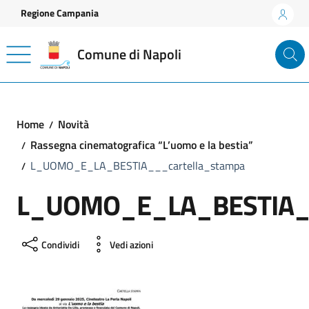
Vai ai contenuti
Vai al footer
Regione Campania
Comune di Napoli
Home
Novità
Rassegna cinematografica “L’uomo e la bestia”
L_UOMO_E_LA_BESTIA___cartella_stampa
L_UOMO_E_LA_BESTIA__
Condividi
Vedi azioni