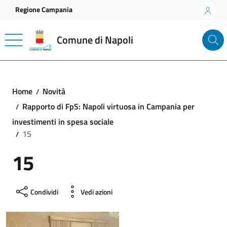
Vai ai contenuti
Vai al footer
Regione Campania
Comune di Napoli
Home
Novità
Rapporto di FpS: Napoli virtuosa in Campania per
investimenti in spesa sociale
15
15
Condividi
Vedi azioni