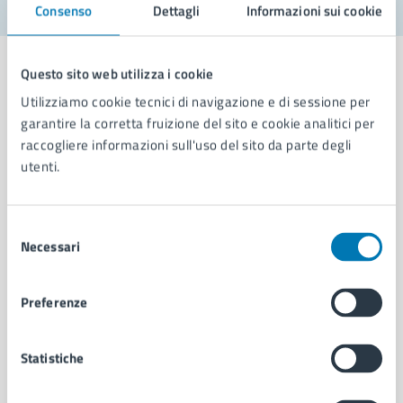
Consenso
Dettagli
Informazioni sui cookie
Questo sito web utilizza i cookie
Utilizziamo cookie tecnici di navigazione e di sessione per
garantire la corretta fruizione del sito e cookie analitici per
Comune di Napoli
raccogliere informazioni sull'uso del sito da parte degli
utenti.
AMMINISTRAZIONE
Aree amministrative
Selezione
Organi di governo
Necessari
del
Municipalità
consenso
Uffici
Preferenze
Enti e fondazioni
Politici
Personale amministrativo
Statistiche
Documenti e dati
Intranet, posta aziendale e protocollo