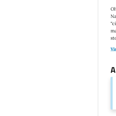
Ol
Na
“c
ma
st
Vi
A