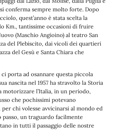
paggi dal Lazio, dal Molise, dalla Puglia e
tà si conferma sempre molto forte. Dopo
ciolo, quest’anno è stata scelta la
lo Km., tantissime occasioni di fruire
l Nuovo (Maschio Angioino) al teatro San
a del Plebiscito, dai vicoli dei quartieri
Piazza del Gesù e Santa Chiara che
e ci porta ad osannare questa piccola
a nascita nel 1957 ha stravolto la Storia
 motorizzare l’Italia, in un periodo,
lusso che pochissimi potevano
, per chi volesse avvicinarsi al mondo ed
o passo, un traguardo facilmente
tano in tutti il passaggio delle nostre