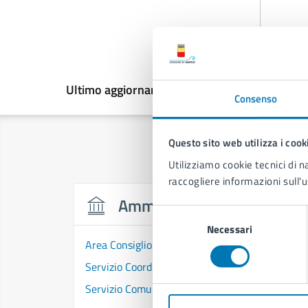
Ultimo aggiornamento:
01/10/2025, 14:19
Consenso
Questo sito web utilizza i cook
Utilizziamo cookie tecnici di n
raccogliere informazioni sull'u
Amministrazione
Selezione
Necessari
del
Area Consiglio Comunale
consenso
Servizio Coordinamento e Segreteria del Consi
Servizio Comunicazione Istituzionale e Portale