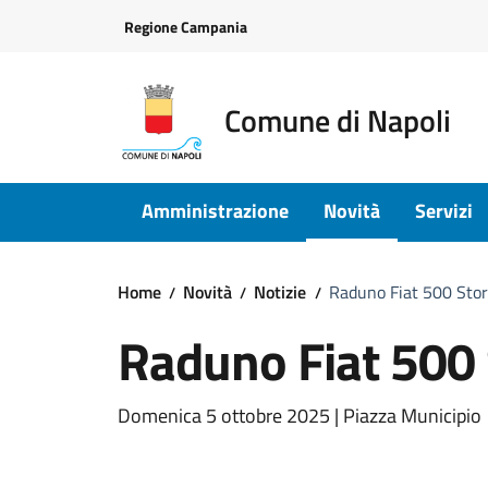
Vai ai contenuti
Vai al footer
Regione Campania
Comune di Napoli
Amministrazione
Novità
Servizi
Home
Novità
Notizie
Raduno Fiat 500 Stor
Raduno Fiat 500 
Dettagli della notizi
Domenica 5 ottobre 2025 | Piazza Municipio