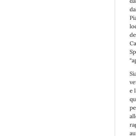
da
da
Pi
lo
de
Ca
Sp
“a
Si
ve
e 
qu
pe
al
ra
au