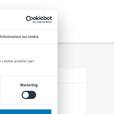
Informazioni sui cookie
 cookie analitici per
D
Marketing
Ordinanza
Ordinanza
Ordinanza