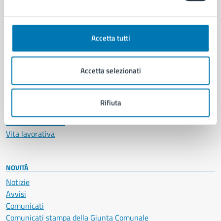
CATEGORIE DI SERVIZIO
Ambiente
Anagrafe e stato civile
Accetta tutti
Autorizzazioni
Cultura e tempo libero
Documenti e certificati
Accetta selezionati
Educazione e formazione
Giustizia e sicurezza pubblica
Imprese e commercio
Rifiuta
Salute, benessere e assistenza
Servizi Cimiteriali
Vita lavorativa
NOVITÀ
Notizie
Avvisi
Comunicati
Comunicati stampa della Giunta Comunale