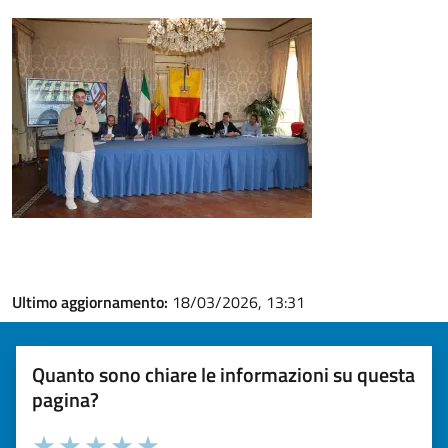
Ultimo aggiornamento:
18/03/2026, 13:31
Quanto sono chiare le informazioni su questa
pagina?
Valuta la chiarezza delle informazioni (da 1 a 5 stelle)
Seleziona il numero di stelle per valutare la chiarezza delle i