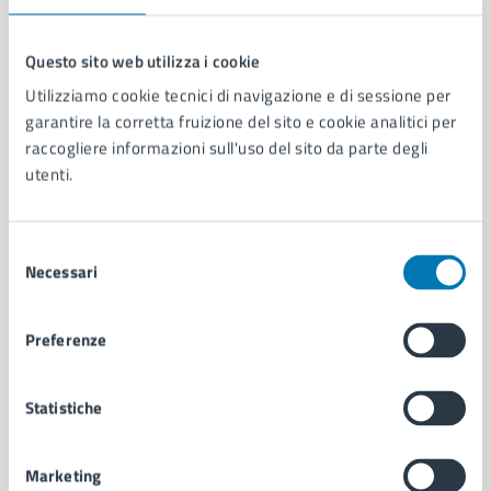
Questo sito web utilizza i cookie
Utilizziamo cookie tecnici di navigazione e di sessione per
Comune di Napoli
garantire la corretta fruizione del sito e cookie analitici per
raccogliere informazioni sull'uso del sito da parte degli
utenti.
AMMINISTRAZIONE
Aree amministrative
Organi di governo
Selezione
Municipalità
Necessari
del
Uffici
consenso
Enti e fondazioni
Politici
Preferenze
Personale amministrativo
Documenti e dati
Statistiche
Intranet, posta aziendale e protocollo
Marketing