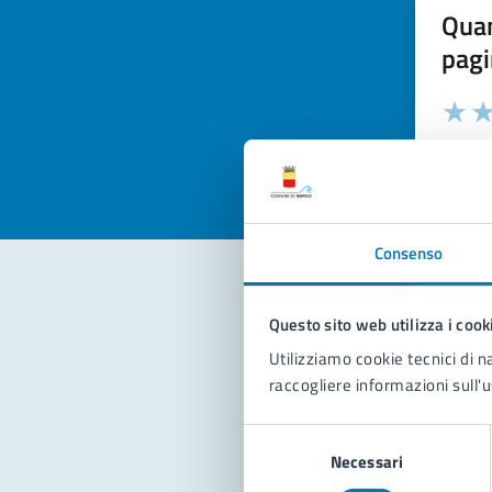
Quan
pagi
Valuta la
Selezi
Valuta 
Val
Consenso
Questo sito web utilizza i cook
Con
Utilizziamo cookie tecnici di n
raccogliere informazioni sull'u
Selezione
Necessari
del
consenso