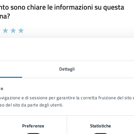
to sono chiare le informazioni su questa
na?
 chiarezza delle informazioni (da 1 a 5 stelle)
ona il numero di stelle per valutare la chiarezza delle inform
1 stelle su 5
uta 2 stelle su 5
Valuta 3 stelle su 5
Valuta 4 stelle su 5
Valuta 5 stelle su 5
Dettagli
ie
tatta il comune
avigazione e di sessione per garantire la corretta fruizione del sito e
Leggi le domande frequenti
so del sito da parte degli utenti.
Richiedi assistenza
Preferenze
Statistiche
Prenota appuntamento