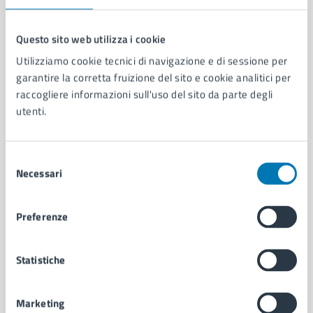
Questo sito web utilizza i cookie
Utilizziamo cookie tecnici di navigazione e di sessione per
Comune di Napoli
garantire la corretta fruizione del sito e cookie analitici per
raccogliere informazioni sull'uso del sito da parte degli
utenti.
AMMINISTRAZIONE
Aree amministrative
Organi di governo
Selezione
Municipalità
Necessari
del
Uffici
consenso
Enti e fondazioni
Politici
Preferenze
Personale amministrativo
Documenti e dati
Statistiche
Intranet, posta aziendale e protocollo
Marketing