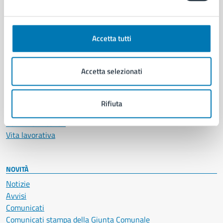
CATEGORIE DI SERVIZIO
Ambiente
Anagrafe e stato civile
Accetta tutti
Autorizzazioni
Cultura e tempo libero
Documenti e certificati
Accetta selezionati
Educazione e formazione
Giustizia e sicurezza pubblica
Imprese e commercio
Rifiuta
Salute, benessere e assistenza
Servizi Cimiteriali
Vita lavorativa
NOVITÀ
Notizie
Avvisi
Comunicati
Comunicati stampa della Giunta Comunale