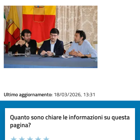
Ultimo aggiornamento:
18/03/2026, 13:31
Quanto sono chiare le informazioni su questa
pagina?
Valuta la chiarezza delle informazioni (da 1 a 5 stelle)
Seleziona il numero di stelle per valutare la chiarezza delle i