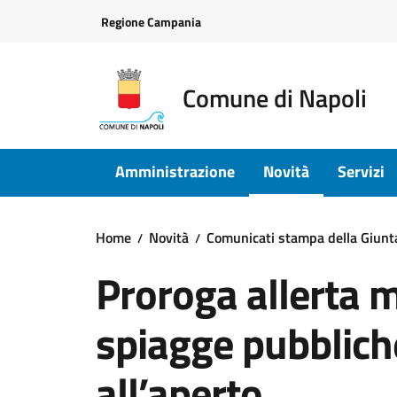
Vai ai contenuti
Vai al footer
Regione Campania
Comune di Napoli
Amministrazione
Novità
Servizi
Home
Novità
Comunicati stampa della Giun
Proroga allerta m
spiagge pubbliche
all’aperto