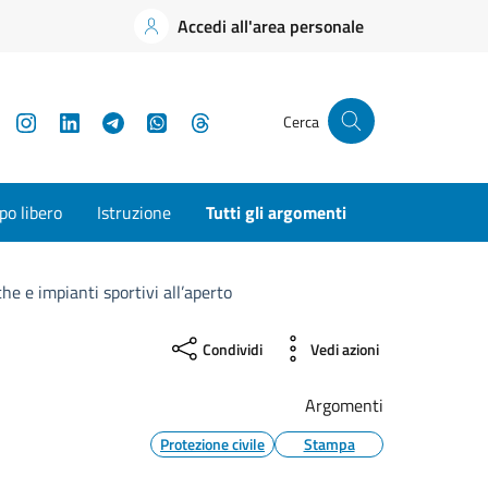
Accedi all'area personale
YouTube
Instagram
LinkedIn
Telegram
WhatsApp
Threads
Cerca
o libero
Istruzione
Tutti gli argomenti
he e impianti sportivi all’aperto
Condividi
Vedi azioni
Argomenti
Protezione civile
Stampa