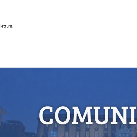
a
lettura:
n