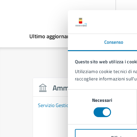
Ultimo aggiornamento:
03/07/2026, 10:19
Consenso
Questo sito web utilizza i cook
Utilizziamo cookie tecnici di n
raccogliere informazioni sull'u
Amministrazione
Selezione
Necessari
del
Servizio Gestione Emergenze e Protezione Civil
consenso