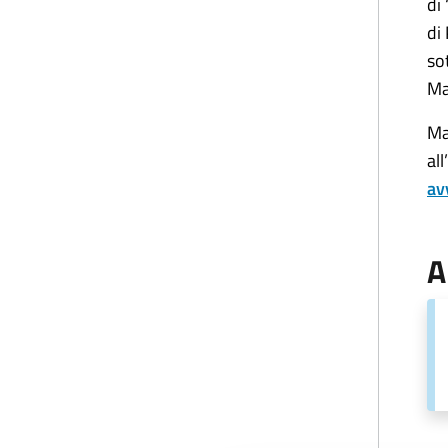
di
di
so
Ma
Ma
all
av
A