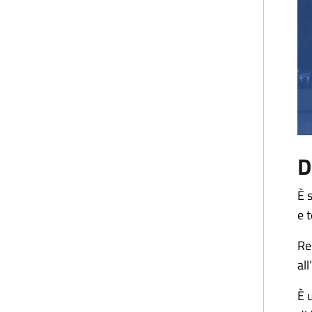
D
È 
e 
Res
al
È 