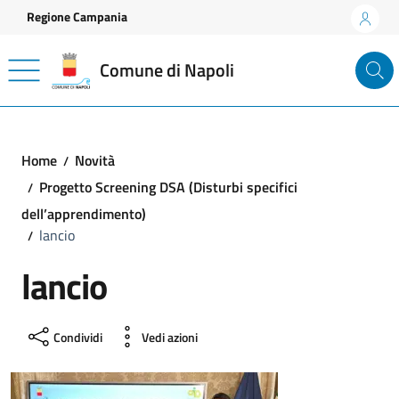
Vai ai contenuti
Vai al footer
Regione Campania
Comune di Napoli
Home
Novità
Progetto Screening DSA (Disturbi specifici
dell’apprendimento)
lancio
lancio
Condividi
Vedi azioni