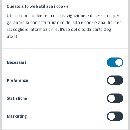
Questo sito web utilizza i cookie
Comune di Napoli
Utilizziamo cookie tecnici di navigazione e di sessione per
garantire la corretta fruizione del sito e cookie analitici per
AMMINISTRAZIONE
raccogliere informazioni sull'uso del sito da parte degli
Aree amministrative
utenti.
Organi di governo
Municipalità
Uffici
Selezione
Necessari
Enti e fondazioni
del
Politici
consenso
Personale amministrativo
Preferenze
Documenti e dati
Intranet, posta aziendale e protocollo
Statistiche
CATEGORIE DI SERVIZIO
Marketing
Ambiente
Anagrafe e stato civile