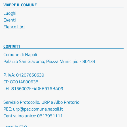
VIVERE IL COMUNE
Luoghi
Eventi
Elenco libri
CONTATTI
Comune di Napoli
Palazzo San Giacomo, Piazza Municipio - 80133
P. IVA: 01207650639
CF: 80014890638
LEI: 8156007FF4DEB97ABA09
Servizio Protocollo, URP e Albo Pretorio
PEC:
urp@pec.comune.napoli.it
Centralino unico:
0817951111