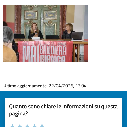
Ultimo aggiornamento:
22/04/2026, 13:04
Quanto sono chiare le informazioni su questa
pagina?
Valuta la chiarezza delle informazioni (da 1 a 5 stelle)
Seleziona il numero di stelle per valutare la chiarezza delle i