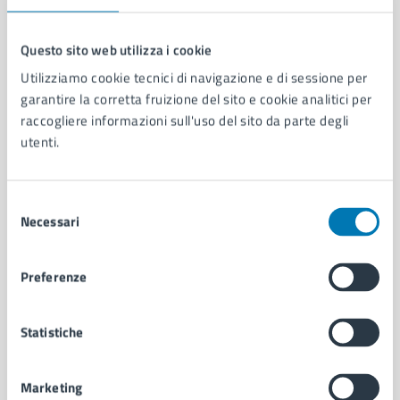
Questo sito web utilizza i cookie
Utilizziamo cookie tecnici di navigazione e di sessione per
Comune di Napoli
garantire la corretta fruizione del sito e cookie analitici per
raccogliere informazioni sull'uso del sito da parte degli
utenti.
AMMINISTRAZIONE
Aree amministrative
Organi di governo
Selezione
Municipalità
Necessari
del
Uffici
consenso
Enti e fondazioni
Politici
Preferenze
Personale amministrativo
Documenti e dati
Statistiche
Intranet, posta aziendale e protocollo
Marketing