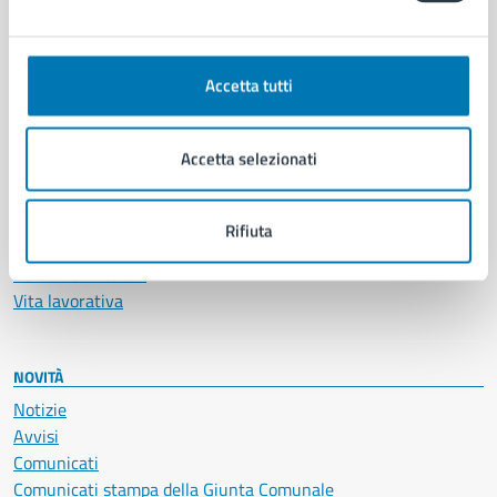
CATEGORIE DI SERVIZIO
Ambiente
Anagrafe e stato civile
Accetta tutti
Autorizzazioni
Cultura e tempo libero
Documenti e certificati
Accetta selezionati
Educazione e formazione
Giustizia e sicurezza pubblica
Imprese e commercio
Rifiuta
Salute, benessere e assistenza
Servizi Cimiteriali
Vita lavorativa
NOVITÀ
Notizie
Avvisi
Comunicati
Comunicati stampa della Giunta Comunale