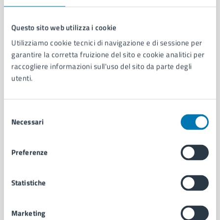
Questo sito web utilizza i cookie
Utilizziamo cookie tecnici di navigazione e di sessione per
Comune di Napoli
garantire la corretta fruizione del sito e cookie analitici per
raccogliere informazioni sull'uso del sito da parte degli
utenti.
AMMINISTRAZIONE
Aree amministrative
Organi di governo
Selezione
Municipalità
Necessari
del
Uffici
consenso
Enti e fondazioni
Politici
Preferenze
Personale amministrativo
Documenti e dati
Statistiche
Intranet, posta aziendale e protocollo
Marketing