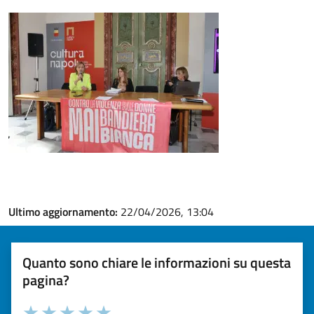
Ultimo aggiornamento:
22/04/2026, 13:04
Quanto sono chiare le informazioni su questa
pagina?
Valuta la chiarezza delle informazioni (da 1 a 5 stelle)
Seleziona il numero di stelle per valutare la chiarezza delle i