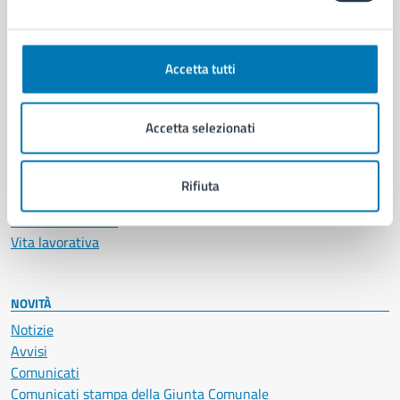
CATEGORIE DI SERVIZIO
Ambiente
Anagrafe e stato civile
Accetta tutti
Autorizzazioni
Cultura e tempo libero
Documenti e certificati
Accetta selezionati
Educazione e formazione
Giustizia e sicurezza pubblica
Imprese e commercio
Rifiuta
Salute, benessere e assistenza
Servizi Cimiteriali
Vita lavorativa
NOVITÀ
Notizie
Avvisi
Comunicati
Comunicati stampa della Giunta Comunale