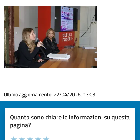
Ultimo aggiornamento:
22/04/2026, 13:03
Quanto sono chiare le informazioni su questa
pagina?
Valuta la chiarezza delle informazioni (da 1 a 5 stelle)
Seleziona il numero di stelle per valutare la chiarezza delle i