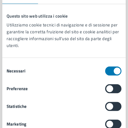
Questo sito web utilizza i cookie
Utilizziamo cookie tecnici di navigazione e di sessione per
Comune di Napoli
garantire la corretta fruizione del sito e cookie analitici per
raccogliere informazioni sull'uso del sito da parte degli
utenti.
AMMINISTRAZIONE
Aree amministrative
Organi di governo
Selezione
Municipalità
Necessari
del
Uffici
consenso
Enti e fondazioni
Politici
Preferenze
Personale amministrativo
Documenti e dati
Statistiche
Intranet, posta aziendale e protocollo
Marketing