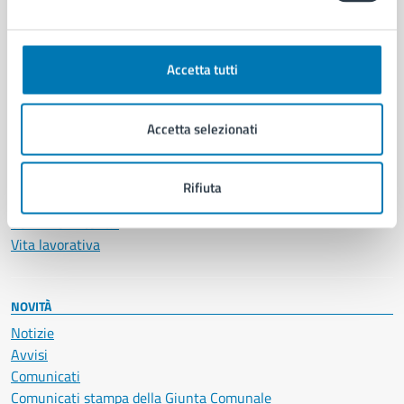
CATEGORIE DI SERVIZIO
Ambiente
Anagrafe e stato civile
Accetta tutti
Autorizzazioni
Cultura e tempo libero
Documenti e certificati
Accetta selezionati
Educazione e formazione
Giustizia e sicurezza pubblica
Imprese e commercio
Rifiuta
Salute, benessere e assistenza
Servizi Cimiteriali
Vita lavorativa
NOVITÀ
Notizie
Avvisi
Comunicati
Comunicati stampa della Giunta Comunale