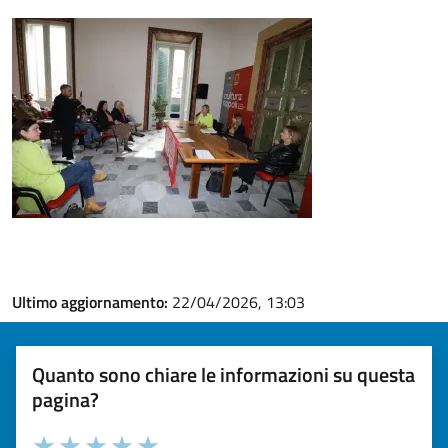
Ultimo aggiornamento:
22/04/2026, 13:03
Quanto sono chiare le informazioni su questa
pagina?
Valuta la chiarezza delle informazioni (da 1 a 5 stelle)
Seleziona il numero di stelle per valutare la chiarezza delle i