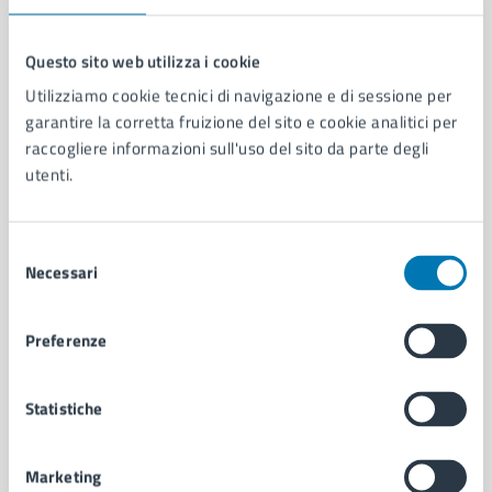
Questo sito web utilizza i cookie
Utilizziamo cookie tecnici di navigazione e di sessione per
Comune di Napoli
garantire la corretta fruizione del sito e cookie analitici per
raccogliere informazioni sull'uso del sito da parte degli
utenti.
AMMINISTRAZIONE
Aree amministrative
Organi di governo
Selezione
Municipalità
Necessari
del
Uffici
consenso
Enti e fondazioni
Politici
Preferenze
Personale amministrativo
Documenti e dati
Statistiche
Intranet, posta aziendale e protocollo
Marketing