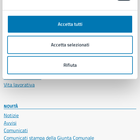
CATEGORIE DI SERVIZIO
Ambiente
Anagrafe e stato civile
Accetta tutti
Autorizzazioni
Cultura e tempo libero
Documenti e certificati
Accetta selezionati
Educazione e formazione
Giustizia e sicurezza pubblica
Imprese e commercio
Rifiuta
Salute, benessere e assistenza
Servizi Cimiteriali
Vita lavorativa
NOVITÀ
Notizie
Avvisi
Comunicati
Comunicati stampa della Giunta Comunale