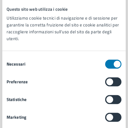
Questo sito web utilizza i cookie
Comune di Napoli
Utilizziamo cookie tecnici di navigazione e di sessione per
garantire la corretta fruizione del sito e cookie analitici per
raccogliere informazioni sull'uso del sito da parte degli
AMMINISTRAZIONE
utenti.
Aree amministrative
Organi di governo
Municipalità
Selezione
Uffici
Necessari
del
Enti e fondazioni
consenso
Politici
Personale amministrativo
Preferenze
Documenti e dati
Intranet, posta aziendale e protocollo
Statistiche
CATEGORIE DI SERVIZIO
Marketing
Ambiente