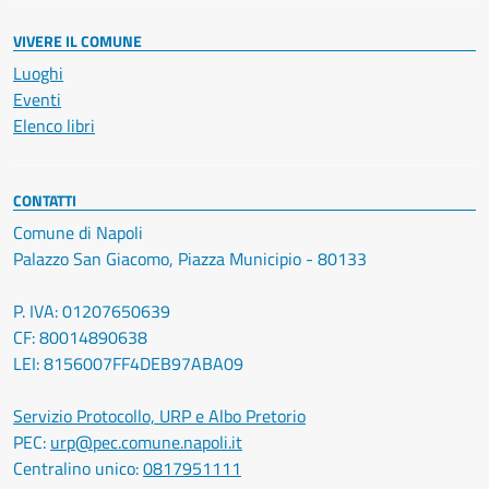
VIVERE IL COMUNE
Luoghi
Eventi
Elenco libri
CONTATTI
Comune di Napoli
Palazzo San Giacomo, Piazza Municipio - 80133
P. IVA: 01207650639
CF: 80014890638
LEI: 8156007FF4DEB97ABA09
Servizio Protocollo, URP e Albo Pretorio
PEC:
urp@pec.comune.napoli.it
Centralino unico:
0817951111