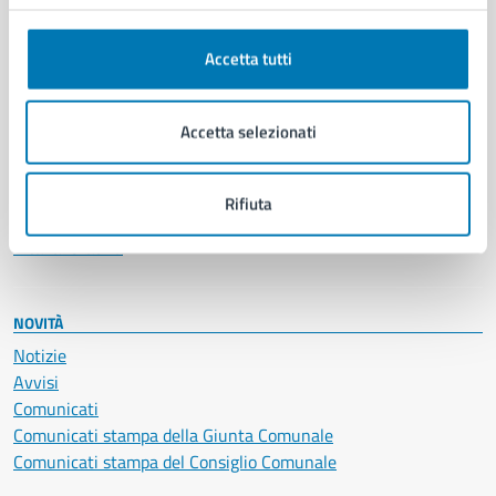
Anagrafe e stato civile
Autorizzazioni
Accetta tutti
Cultura e tempo libero
Documenti e certificati
Educazione e formazione
Accetta selezionati
Giustizia e sicurezza pubblica
Imprese e commercio
Salute, benessere e assistenza
Rifiuta
Servizi Cimiteriali
Vita lavorativa
NOVITÀ
Notizie
Avvisi
Comunicati
Comunicati stampa della Giunta Comunale
Comunicati stampa del Consiglio Comunale