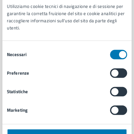
Utilizziamo cookie tecnici di navigazione e di sessione per
AMMINISTRAZIONE
garantire la corretta fruizione del sito e cookie analitici per
Aree amministrative
raccogliere informazioni sull'uso del sito da parte degli
Organi di governo
utenti.
Municipalità
Uffici
Enti e fondazioni
Selezione
Politici
Necessari
del
Personale amministrativo
consenso
Documenti e dati
Preferenze
Intranet, posta aziendale e protocollo
Statistiche
CATEGORIE DI SERVIZIO
Ambiente
Marketing
Anagrafe e stato civile
Autorizzazioni
Cultura e tempo libero
Documenti e certificati