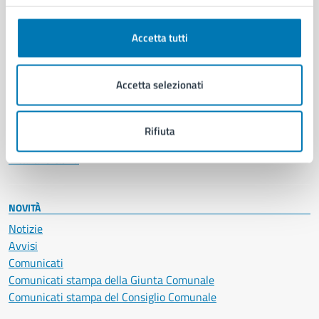
Anagrafe e stato civile
Autorizzazioni
Accetta tutti
Cultura e tempo libero
Documenti e certificati
Educazione e formazione
Accetta selezionati
Giustizia e sicurezza pubblica
Imprese e commercio
Salute, benessere e assistenza
Rifiuta
Servizi Cimiteriali
Vita lavorativa
NOVITÀ
Notizie
Avvisi
Comunicati
Comunicati stampa della Giunta Comunale
Comunicati stampa del Consiglio Comunale