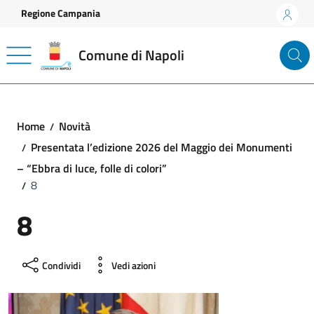
Vai ai contenuti
Vai al footer
Regione Campania
Comune di Napoli
Home
Novità
Presentata l’edizione 2026 del Maggio dei Monumenti
– “Ebbra di luce, folle di colori”
8
8
Condividi
Vedi azioni