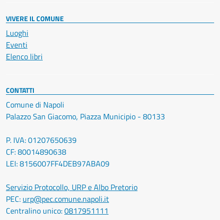
VIVERE IL COMUNE
Luoghi
Eventi
Elenco libri
CONTATTI
Comune di Napoli
Palazzo San Giacomo, Piazza Municipio - 80133
P. IVA: 01207650639
CF: 80014890638
LEI: 8156007FF4DEB97ABA09
Servizio Protocollo, URP e Albo Pretorio
PEC:
urp@pec.comune.napoli.it
Centralino unico:
0817951111