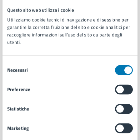
Questo sito web utilizza i cookie
Comune di Napoli
Utilizziamo cookie tecnici di navigazione e di sessione per
garantire la corretta fruizione del sito e cookie analitici per
raccogliere informazioni sull'uso del sito da parte degli
AMMINISTRAZIONE
utenti.
Aree amministrative
Organi di governo
Municipalità
Selezione
Uffici
Necessari
del
Enti e fondazioni
consenso
Politici
Personale amministrativo
Preferenze
Documenti e dati
Intranet, posta aziendale e protocollo
Statistiche
CATEGORIE DI SERVIZIO
Marketing
Ambiente