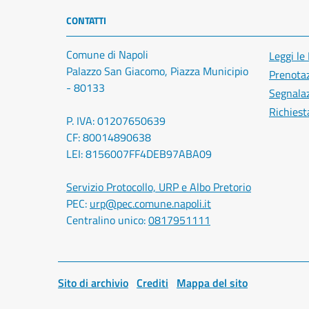
CONTATTI
Comune di Napoli
Leggi le
Palazzo San Giacomo, Piazza Municipio
Prenota
- 80133
Segnalaz
Richiest
P. IVA: 01207650639
CF: 80014890638
LEI: 8156007FF4DEB97ABA09
Servizio Protocollo, URP e Albo Pretorio
PEC:
urp@pec.comune.napoli.it
Centralino unico:
0817951111
Sito di archivio
Crediti
Mappa del sito