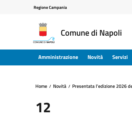
Vai ai contenuti
Vai al footer
Regione Campania
Comune di Napoli
Amministrazione
Novità
Servizi
Home
Novità
Presentata l’edizione 2026 de
12