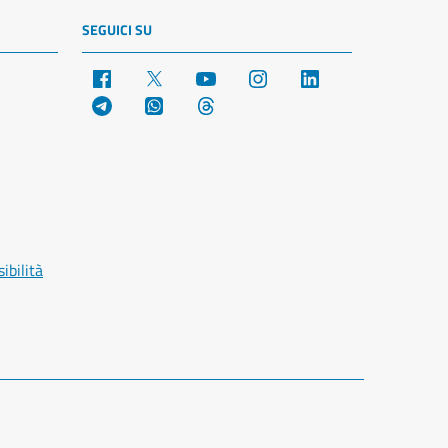
SEGUICI SU
Facebook
X
YouTube
Instagram
LinkedIn
Telegram
WhatsApp
Threads
ibilità