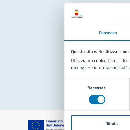
Con
Consenso
Questo sito web utilizza i cook
Utilizziamo cookie tecnici di n
raccogliere informazioni sull'u
Pro
Selezione
Necessari
del
consenso
Rifiuta
Comune di Na