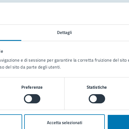
tatta il comune
Leggi le domande frequenti
Dettagli
Richiedi assistenza
ie
Prenota appuntamento
avigazione e di sessione per garantire la corretta fruizione del sito e
so del sito da parte degli utenti.
blemi in città
Segnala disservizio
Preferenze
Statistiche
Accetta selezionati
poli