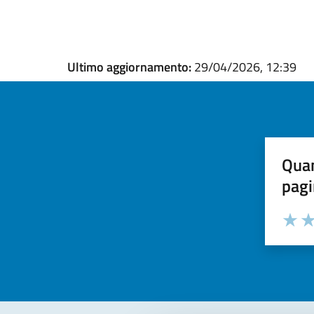
Ultimo aggiornamento:
29/04/2026, 12:39
Quan
pagi
Valuta la
Selezi
Valuta 
Val