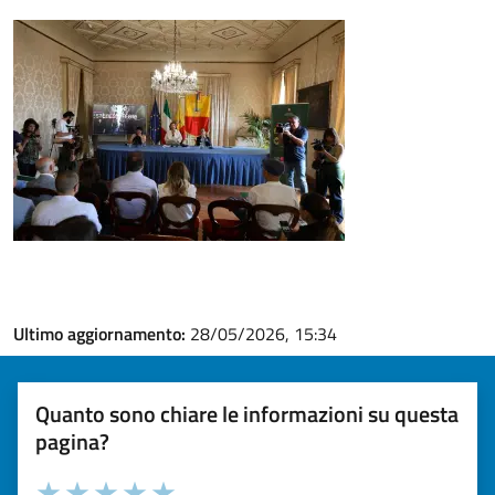
Ultimo aggiornamento:
28/05/2026, 15:34
Quanto sono chiare le informazioni su questa
pagina?
Valuta la chiarezza delle informazioni (da 1 a 5 stelle)
Seleziona il numero di stelle per valutare la chiarezza delle i