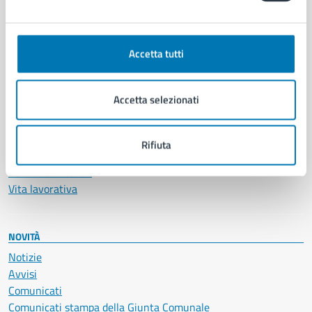
CATEGORIE DI SERVIZIO
Ambiente
Anagrafe e stato civile
Accetta tutti
Autorizzazioni
Cultura e tempo libero
Documenti e certificati
Accetta selezionati
Educazione e formazione
Giustizia e sicurezza pubblica
Imprese e commercio
Rifiuta
Salute, benessere e assistenza
Servizi Cimiteriali
Vita lavorativa
NOVITÀ
Notizie
Avvisi
Comunicati
Comunicati stampa della Giunta Comunale