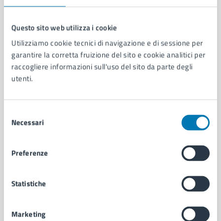
Questo sito web utilizza i cookie
Utilizziamo cookie tecnici di navigazione e di sessione per
Comune di Napoli
garantire la corretta fruizione del sito e cookie analitici per
raccogliere informazioni sull'uso del sito da parte degli
utenti.
AMMINISTRAZIONE
Aree amministrative
Organi di governo
Selezione
Municipalità
Necessari
del
Uffici
consenso
Enti e fondazioni
Politici
Preferenze
Personale amministrativo
Documenti e dati
Statistiche
Intranet, posta aziendale e protocollo
Marketing