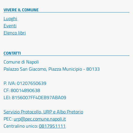
VIVERE IL COMUNE
Luoghi
Eventi
Elenco libri
CONTATTI
Comune di Napoli
Palazzo San Giacomo, Piazza Municipio - 80133
P. IVA: 01207650639
CF: 80014890638
LEI: 8156007FF4DEB97ABA09
Servizio Protocollo, URP e Albo Pretorio
PEC:
urp@pec.comune.napoli.it
Centralino unico:
0817951111