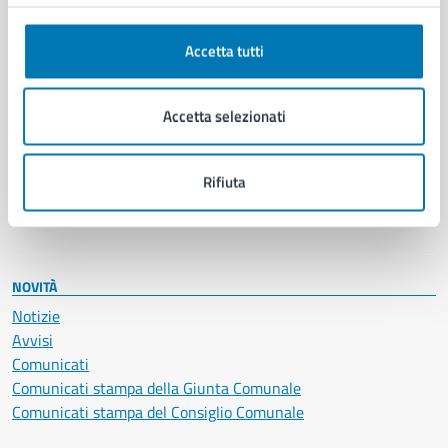
Anagrafe e stato civile
Autorizzazioni
Cultura e tempo libero
Accetta tutti
Documenti e certificati
Educazione e formazione
Accetta selezionati
Giustizia e sicurezza pubblica
Imprese e commercio
Salute, benessere e assistenza
Rifiuta
Servizi Cimiteriali
Vita lavorativa
NOVITÀ
Notizie
Avvisi
Comunicati
Comunicati stampa della Giunta Comunale
Comunicati stampa del Consiglio Comunale