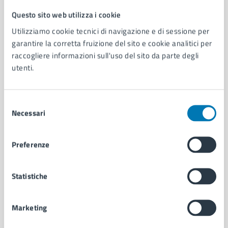
Questo sito web utilizza i cookie
Comune di Napoli
Utilizziamo cookie tecnici di navigazione e di sessione per
garantire la corretta fruizione del sito e cookie analitici per
AMMINISTRAZIONE
raccogliere informazioni sull'uso del sito da parte degli
utenti.
Aree amministrative
Organi di governo
Municipalità
Selezione
Uffici
Necessari
del
Enti e fondazioni
consenso
Politici
Personale amministrativo
Preferenze
Documenti e dati
Intranet, posta aziendale e protocollo
Statistiche
CATEGORIE DI SERVIZIO
Marketing
Ambiente