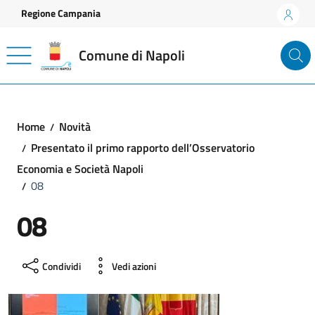
Vai ai contenuti
Vai al footer
Regione Campania
Comune di Napoli
Home
Novità
Presentato il primo rapporto dell’Osservatorio
Economia e Società Napoli
08
08
Condividi
Vedi azioni