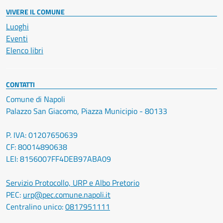
VIVERE IL COMUNE
Luoghi
Eventi
Elenco libri
CONTATTI
Comune di Napoli
Palazzo San Giacomo, Piazza Municipio - 80133
P. IVA: 01207650639
CF: 80014890638
LEI: 8156007FF4DEB97ABA09
Servizio Protocollo, URP e Albo Pretorio
PEC:
urp@pec.comune.napoli.it
Centralino unico:
0817951111