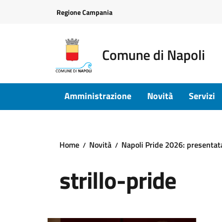
Vai ai contenuti
Vai al footer
Regione Campania
Comune di Napoli
Amministrazione
Novità
Servizi
Home
Novità
Napoli Pride 2026: presentata 
strillo-pride