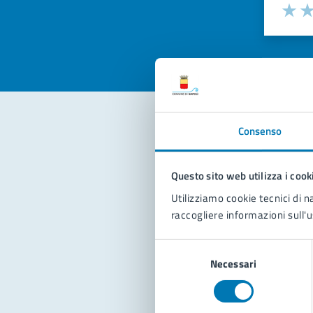
Valuta la
Selezi
Valuta 
Val
Consenso
Con
Questo sito web utilizza i cook
Utilizziamo cookie tecnici di n
raccogliere informazioni sull'u
Selezione
Necessari
del
Pro
consenso