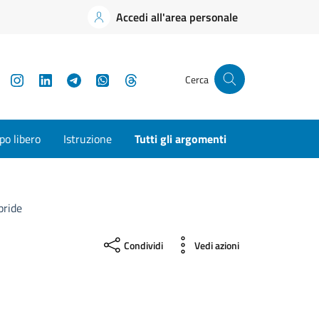
Accedi all'area personale
YouTube
Instagram
LinkedIn
Telegram
WhatsApp
Threads
Cerca
o libero
Istruzione
Tutti gli argomenti
pride
Condividi
Vedi azioni