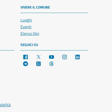
VIVERE IL COMUNE
Luoghi
Eventi
Elenco libri
SEGUICI SU
Facebook
X
YouTube
Instagram
LinkedIn
Telegram
WhatsApp
Threads
ibilità