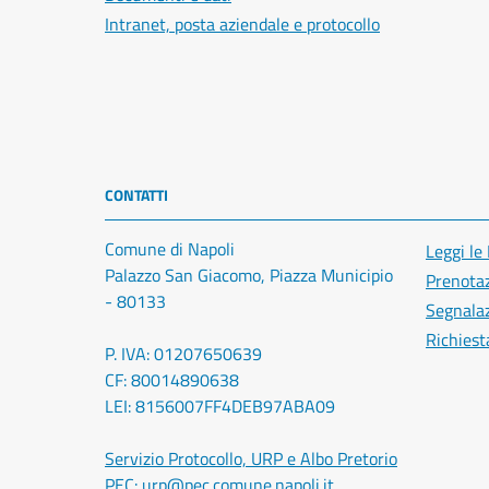
Intranet, posta aziendale e protocollo
CONTATTI
Comune di Napoli
Leggi le
Palazzo San Giacomo, Piazza Municipio
Prenota
- 80133
Segnalaz
Richiest
P. IVA: 01207650639
CF: 80014890638
LEI: 8156007FF4DEB97ABA09
Servizio Protocollo, URP e Albo Pretorio
PEC:
urp@pec.comune.napoli.it