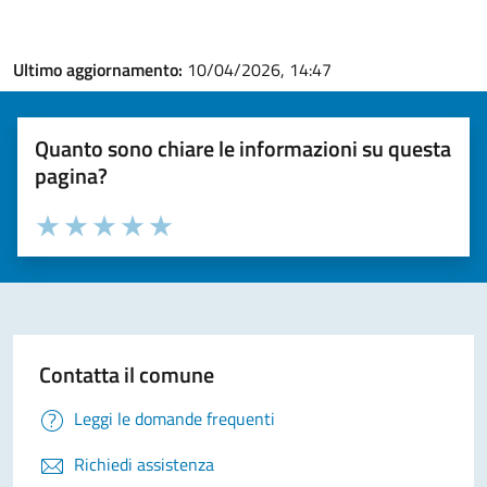
Ultimo aggiornamento:
10/04/2026, 14:47
Quanto sono chiare le informazioni su questa
pagina?
Valuta la chiarezza delle informazioni (da 1 a 5 stelle)
Seleziona il numero di stelle per valutare la chiarezza delle i
Valuta 1 stelle su 5
Valuta 2 stelle su 5
Valuta 3 stelle su 5
Valuta 4 stelle su 5
Valuta 5 stelle su 5
Contatta il comune
Leggi le domande frequenti
Richiedi assistenza