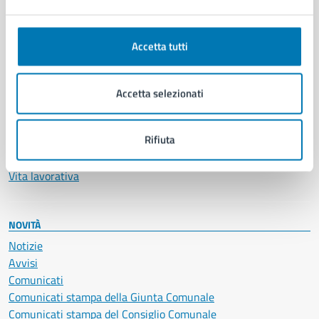
Ambiente
Anagrafe e stato civile
Autorizzazioni
Accetta tutti
Cultura e tempo libero
Documenti e certificati
Educazione e formazione
Accetta selezionati
Giustizia e sicurezza pubblica
Imprese e commercio
Rifiuta
Salute, benessere e assistenza
Servizi Cimiteriali
Vita lavorativa
NOVITÀ
Notizie
Avvisi
Comunicati
Comunicati stampa della Giunta Comunale
Comunicati stampa del Consiglio Comunale