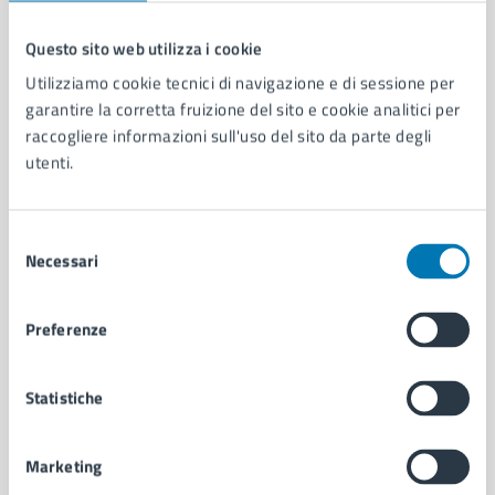
Questo sito web utilizza i cookie
Comune di Napoli
Utilizziamo cookie tecnici di navigazione e di sessione per
garantire la corretta fruizione del sito e cookie analitici per
raccogliere informazioni sull'uso del sito da parte degli
AMMINISTRAZIONE
utenti.
Aree amministrative
Organi di governo
Municipalità
Selezione
Necessari
Uffici
del
Enti e fondazioni
consenso
Politici
Preferenze
Personale amministrativo
Documenti e dati
Intranet, posta aziendale e protocollo
Statistiche
Marketing
CATEGORIE DI SERVIZIO