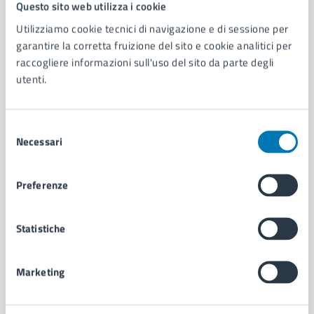
Comune di Napoli
Questo sito web utilizza i cookie
Utilizziamo cookie tecnici di navigazione e di sessione per
garantire la corretta fruizione del sito e cookie analitici per
AMMINISTRAZIONE
raccogliere informazioni sull'uso del sito da parte degli
Aree amministrative
utenti.
Organi di governo
Municipalità
Uffici
Selezione
Enti e fondazioni
Necessari
del
Politici
consenso
Personale amministrativo
Preferenze
Documenti e dati
Intranet, posta aziendale e protocollo
Statistiche
CATEGORIE DI SERVIZIO
Ambiente
Marketing
Anagrafe e stato civile
Autorizzazioni