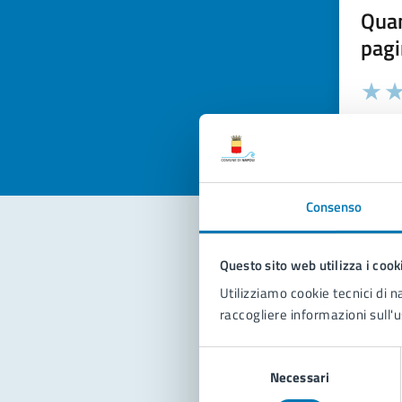
Quan
pagi
Valuta la
Selezi
Valuta 
Val
Consenso
Questo sito web utilizza i cook
Con
Utilizziamo cookie tecnici di n
raccogliere informazioni sull'u
Selezione
Necessari
del
consenso