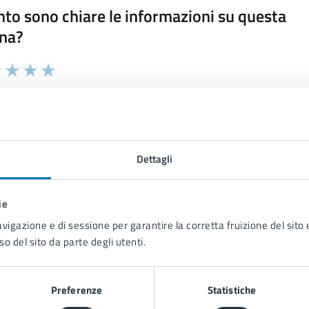
to sono chiare le informazioni su questa
na?
 chiarezza delle informazioni (da 1 a 5 stelle)
ona il numero di stelle per valutare la chiarezza delle inform
1 stelle su 5
uta 2 stelle su 5
Valuta 3 stelle su 5
Valuta 4 stelle su 5
Valuta 5 stelle su 5
Dettagli
ie
tatta il comune
avigazione e di sessione per garantire la corretta fruizione del sito e
Leggi le domande frequenti
so del sito da parte degli utenti.
Richiedi assistenza
Preferenze
Statistiche
Prenota appuntamento