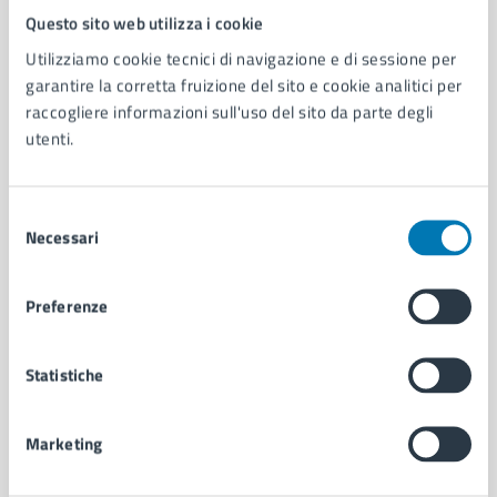
Questo sito web utilizza i cookie
Comune di Napoli
Utilizziamo cookie tecnici di navigazione e di sessione per
garantire la corretta fruizione del sito e cookie analitici per
AMMINISTRAZIONE
raccogliere informazioni sull'uso del sito da parte degli
Aree amministrative
utenti.
Organi di governo
Municipalità
Uffici
Selezione
Necessari
Enti e fondazioni
del
Politici
consenso
Personale amministrativo
Preferenze
Documenti e dati
Intranet, posta aziendale e protocollo
Statistiche
CATEGORIE DI SERVIZIO
Marketing
Ambiente
Anagrafe e stato civile