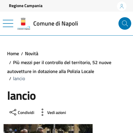
Vai ai contenuti
Vai al footer
Regione Campania
Comune di Napoli
Home
Novità
Più mezzi per il controllo del territorio, 52 nuove
autovetture in dotazione alla Polizia Locale
lancio
lancio
Condividi
Vedi azioni