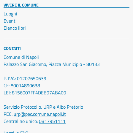
VIVERE IL COMUNE
Luoghi
Eventi
Elenco libri
CONTATTI
Comune di Napoli
Palazzo San Giacomo, Piazza Municipio - 80133
P. IVA: 01207650639
CF: 80014890638
LEI: 8156007FF4DEB97ABA09
Servizio Protocollo, URP e Albo Pretorio
PEC:
urp@pec.comune.napoli.it
Centralino unico:
0817951111