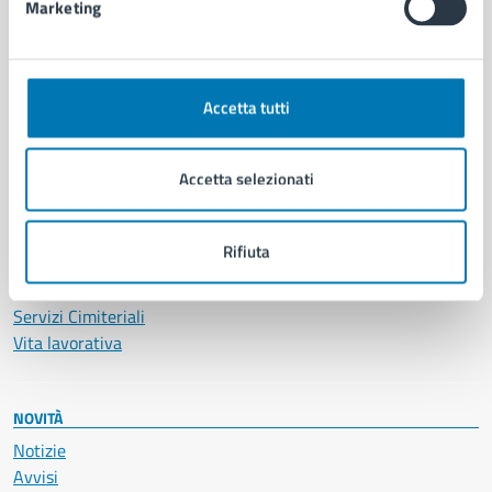
Marketing
CATEGORIE DI SERVIZIO
Ambiente
Anagrafe e stato civile
Accetta tutti
Autorizzazioni
Cultura e tempo libero
Accetta selezionati
Documenti e certificati
Educazione e formazione
Giustizia e sicurezza pubblica
Rifiuta
Imprese e commercio
Salute, benessere e assistenza
Servizi Cimiteriali
Vita lavorativa
NOVITÀ
Notizie
Avvisi