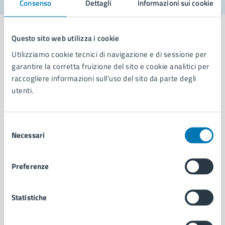
Consenso
Dettagli
Informazioni sui cookie
Questo sito web utilizza i cookie
Utilizziamo cookie tecnici di navigazione e di sessione per
garantire la corretta fruizione del sito e cookie analitici per
Comune di Napoli
raccogliere informazioni sull'uso del sito da parte degli
utenti.
AMMINISTRAZIONE
Aree amministrative
Selezione
Organi di governo
Necessari
del
Municipalità
consenso
Uffici
Enti e fondazioni
Preferenze
Politici
Personale amministrativo
Statistiche
Documenti e dati
Intranet, posta aziendale e protocollo