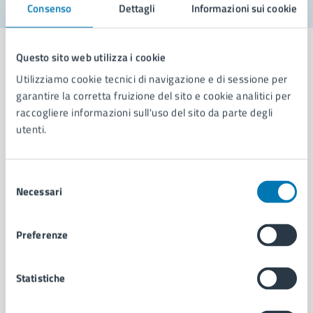
Consenso
Dettagli
Informazioni sui cookie
Questo sito web utilizza i cookie
Utilizziamo cookie tecnici di navigazione e di sessione per
garantire la corretta fruizione del sito e cookie analitici per
Comune di Napoli
raccogliere informazioni sull'uso del sito da parte degli
utenti.
AMMINISTRAZIONE
Aree amministrative
Selezione
Organi di governo
Necessari
del
Municipalità
consenso
Uffici
Preferenze
Enti e fondazioni
Politici
Personale amministrativo
Statistiche
Documenti e dati
Intranet, posta aziendale e protocollo