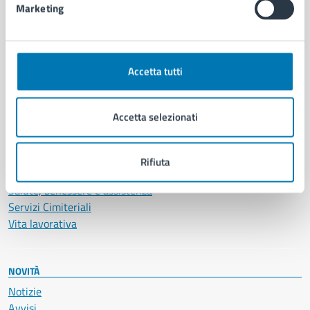
Marketing
CATEGORIE DI SERVIZIO
Ambiente
Accetta tutti
Anagrafe e stato civile
Autorizzazioni
Cultura e tempo libero
Accetta selezionati
Documenti e certificati
Educazione e formazione
Giustizia e sicurezza pubblica
Rifiuta
Imprese e commercio
Salute, benessere e assistenza
Servizi Cimiteriali
Vita lavorativa
NOVITÀ
Notizie
Avvisi