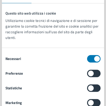
Questo sito web utilizza i cookie
Utilizziamo cookie tecnici di navigazione e di sessione per
Comune di Napoli
garantire la corretta fruizione del sito e cookie analitici per
raccogliere informazioni sull'uso del sito da parte degli
utenti.
AMMINISTRAZIONE
Aree amministrative
Organi di governo
Selezione
Municipalità
Necessari
del
Uffici
consenso
Enti e fondazioni
Politici
Preferenze
Personale amministrativo
Documenti e dati
Statistiche
Intranet, posta aziendale e protocollo
Marketing