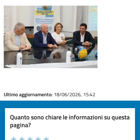
Ultimo aggiornamento:
18/06/2026, 15:42
Quanto sono chiare le informazioni su questa
pagina?
Valuta la chiarezza delle informazioni (da 1 a 5 stelle)
Seleziona il numero di stelle per valutare la chiarezza delle i