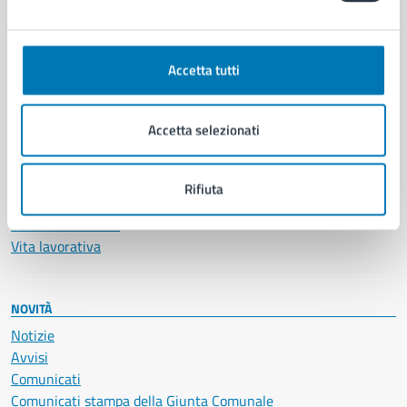
CATEGORIE DI SERVIZIO
Ambiente
Anagrafe e stato civile
Accetta tutti
Autorizzazioni
Cultura e tempo libero
Documenti e certificati
Accetta selezionati
Educazione e formazione
Giustizia e sicurezza pubblica
Imprese e commercio
Rifiuta
Salute, benessere e assistenza
Servizi Cimiteriali
Vita lavorativa
NOVITÀ
Notizie
Avvisi
Comunicati
Comunicati stampa della Giunta Comunale