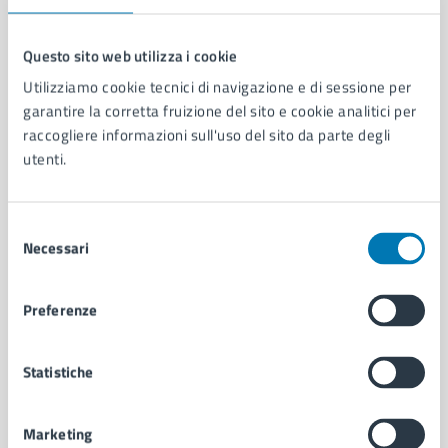
Questo sito web utilizza i cookie
Utilizziamo cookie tecnici di navigazione e di sessione per
Comune di Napoli
garantire la corretta fruizione del sito e cookie analitici per
raccogliere informazioni sull'uso del sito da parte degli
utenti.
AMMINISTRAZIONE
Aree amministrative
Organi di governo
Selezione
Municipalità
Necessari
del
Uffici
consenso
Enti e fondazioni
Politici
Preferenze
Personale amministrativo
Documenti e dati
Statistiche
Intranet, posta aziendale e protocollo
Marketing