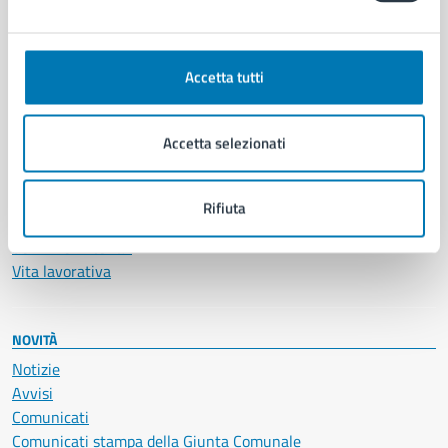
CATEGORIE DI SERVIZIO
Ambiente
Anagrafe e stato civile
Accetta tutti
Autorizzazioni
Cultura e tempo libero
Documenti e certificati
Accetta selezionati
Educazione e formazione
Giustizia e sicurezza pubblica
Imprese e commercio
Rifiuta
Salute, benessere e assistenza
Servizi Cimiteriali
Vita lavorativa
NOVITÀ
Notizie
Avvisi
Comunicati
Comunicati stampa della Giunta Comunale