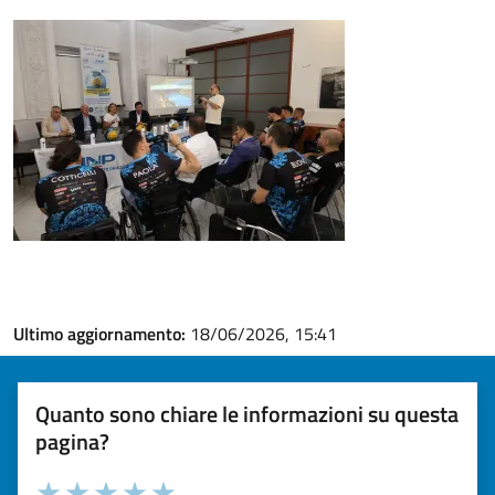
Ultimo aggiornamento:
18/06/2026, 15:41
Quanto sono chiare le informazioni su questa
pagina?
Valuta la chiarezza delle informazioni (da 1 a 5 stelle)
Seleziona il numero di stelle per valutare la chiarezza delle i