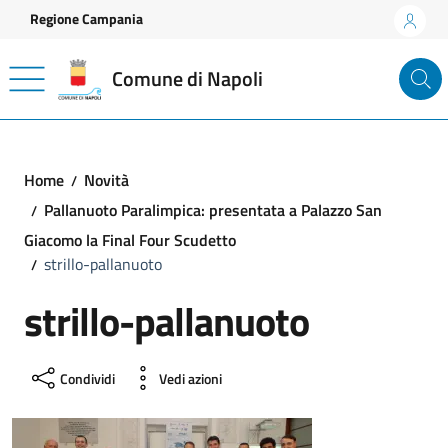
Vai ai contenuti
Vai al footer
Regione Campania
Comune di Napoli
Home
Novità
Pallanuoto Paralimpica: presentata a Palazzo San
Giacomo la Final Four Scudetto
strillo-pallanuoto
strillo-pallanuoto
Condividi
Vedi azioni