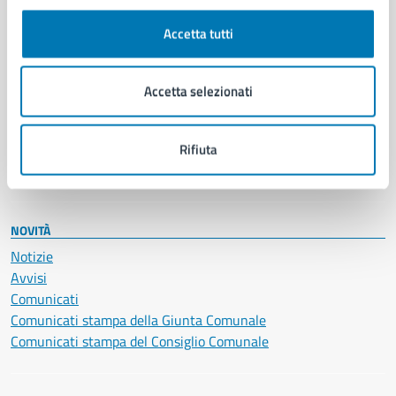
Autorizzazioni
Cultura e tempo libero
Accetta tutti
Documenti e certificati
Educazione e formazione
Giustizia e sicurezza pubblica
Accetta selezionati
Imprese e commercio
Salute, benessere e assistenza
Servizi Cimiteriali
Rifiuta
Vita lavorativa
NOVITÀ
Notizie
Avvisi
Comunicati
Comunicati stampa della Giunta Comunale
Comunicati stampa del Consiglio Comunale