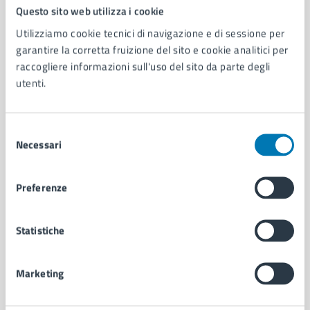
Comune di Napoli
Questo sito web utilizza i cookie
Utilizziamo cookie tecnici di navigazione e di sessione per
garantire la corretta fruizione del sito e cookie analitici per
AMMINISTRAZIONE
raccogliere informazioni sull'uso del sito da parte degli
Aree amministrative
utenti.
Organi di governo
Municipalità
Uffici
Selezione
Enti e fondazioni
Necessari
del
Politici
consenso
Personale amministrativo
Preferenze
Documenti e dati
Intranet, posta aziendale e protocollo
Statistiche
CATEGORIE DI SERVIZIO
Marketing
Ambiente
Anagrafe e stato civile