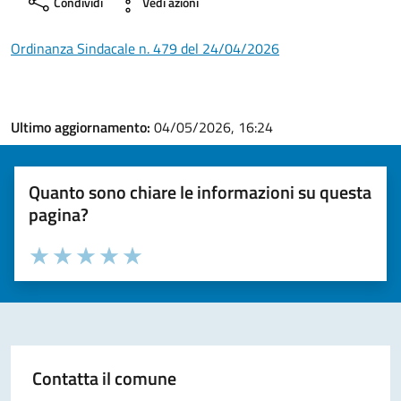
Condividi
Vedi azioni
Ordinanza Sindacale n. 479 del 24/04/2026
Ultimo aggiornamento:
04/05/2026, 16:24
Quanto sono chiare le informazioni su questa
pagina?
Valuta la chiarezza delle informazioni (da 1 a 5 stelle)
Seleziona il numero di stelle per valutare la chiarezza delle i
Valuta 1 stelle su 5
Valuta 2 stelle su 5
Valuta 3 stelle su 5
Valuta 4 stelle su 5
Valuta 5 stelle su 5
Contatta il comune