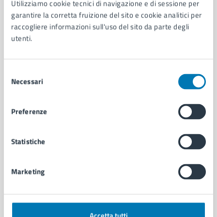
Utilizziamo cookie tecnici di navigazione e di sessione per
Aree amministrative
garantire la corretta fruizione del sito e cookie analitici per
Organi di governo
raccogliere informazioni sull'uso del sito da parte degli
Municipalità
utenti.
Uffici
Enti e fondazioni
Selezione
Politici
Necessari
del
Personale amministrativo
consenso
Documenti e dati
Intranet, posta aziendale e protocollo
Preferenze
CATEGORIE DI SERVIZIO
Statistiche
Ambiente
Anagrafe e stato civile
Marketing
Autorizzazioni
Cultura e tempo libero
Documenti e certificati
Educazione e formazione
Accetta tutti