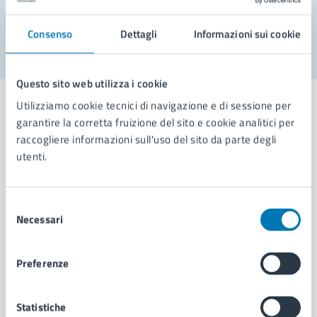
Segnala disservizio
Consenso
Dettagli
Informazioni sui cookie
Questo sito web utilizza i cookie
Utilizziamo cookie tecnici di navigazione e di sessione per
garantire la corretta fruizione del sito e cookie analitici per
raccogliere informazioni sull'uso del sito da parte degli
Comune di Napoli
utenti.
AMMINISTRAZIONE
Selezione
Necessari
Aree amministrative
del
Organi di governo
consenso
Municipalità
Preferenze
Uffici
Enti e fondazioni
Politici
Statistiche