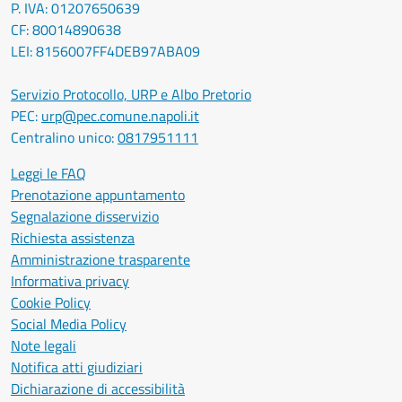
P. IVA: 01207650639
CF: 80014890638
LEI: 8156007FF4DEB97ABA09
Servizio Protocollo, URP e Albo Pretorio
PEC:
urp@pec.comune.napoli.it
Centralino unico:
0817951111
Leggi le FAQ
Prenotazione appuntamento
Segnalazione disservizio
Richiesta assistenza
Amministrazione trasparente
Informativa privacy
Cookie Policy
Social Media Policy
Note legali
Notifica atti giudiziari
Dichiarazione di accessibilità